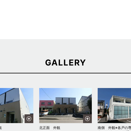
GALLERY
観
北正面 外観
南側 外観※各戸の