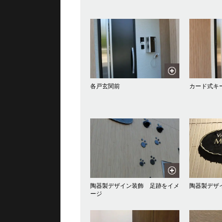
各戸玄関前
カード式キ
陶器製デザイン装飾 足跡をイメ
陶器製デザ
ージ