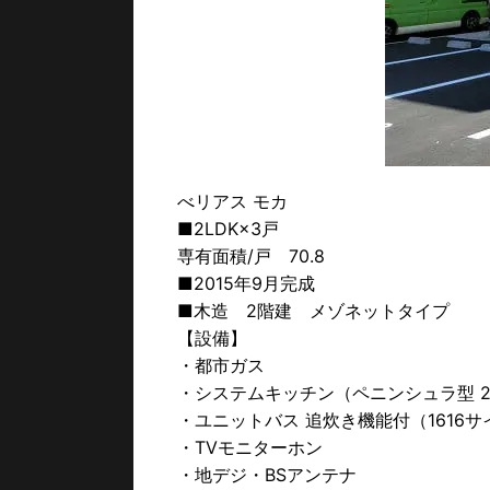
べリアス モカ
■2LDK×3戸
専有面積/戸 70.8
■2015年9月完成
■木造 2階建 メゾネットタイプ
【設備】
・都市ガス
・システムキッチン（ペニンシュラ型 2
・ユニットバス 追炊き機能付（1616サ
・TVモニターホン
・地デジ・BSアンテナ