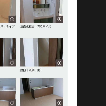
1坪）タイプ
洗面化粧台 750サイズ
階段下収納 開