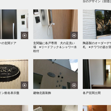
分のデザイン（目隠
ーの玄関ドア
玄関脇に各戸専用 犬の足洗い
陶器製のオーダーデ
場 ※リードフック＆シャワー水
札 ※チワワの姿が
栓付
イン館名表示盤
建物北面装飾
各戸玄関土間