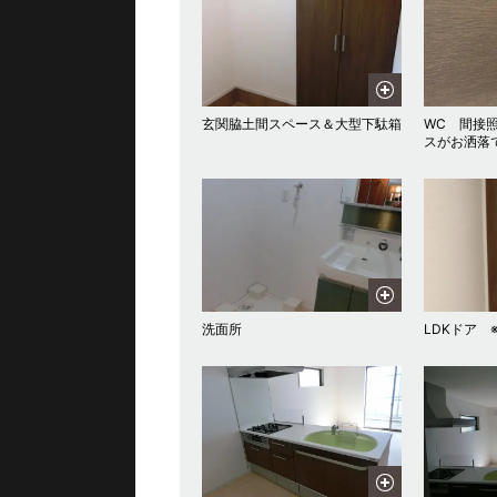
玄関脇土間スペース＆大型下駄箱
WC 間接
スがお洒落
洗面所
LDKドア 