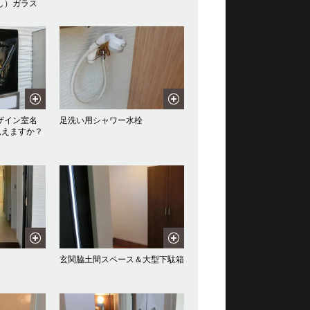
し）ガラス
ザイン室名
足洗い用シャワー水栓
見えますか？
玄関脇土間スペース＆大型下駄箱