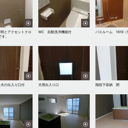
照明とアクセントクロ
WC 自動洗浄機能付
バスルーム 1616（
です。
※犬の出入り口付
犬用出入り口
階段下収納 閉