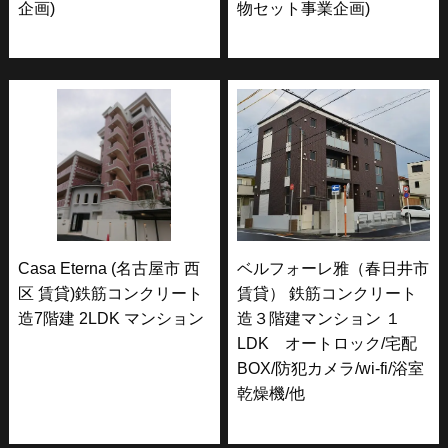
企画)
物セット事業企画)
Casa Eterna (名古屋市 西
ベルフォーレ雅（春日井市
区 賃貸)鉄筋コンクリート
賃貸） 鉄筋コンクリート
造7階建 2LDK マンション
造３階建マンション １
LDK オートロック/宅配
BOX/防犯カメラ/wi-fi/浴室
乾燥機/他