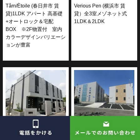
Tårn/Ètoile (春日井市 賃
Verious Pen (横浜市 賃
貸)1LDK アパート 高基礎
貸）全3室メゾネット式
+オートロック＆宅配
1LDK＆2LDK
BOX ※2F物置付 室内
カラーデザインバリエーシ
ョンが豊富
Verious Viento(日進市 賃
Verious Tierra / Verious
貸)メゾネット2LDK
Rio (春日井市 賃貸） メゾ