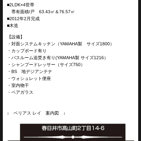
■2LDK×4世帯
専有面積/戸 63.43㎡＆76.57㎡
■2012年2月完成
■木造
【設備】
・対面システムキッチン（YAMAHA製 サイズ1800）
・カップボード有り
・バスルーム追焚き有り(YAMAHA製 サイズ1216）
・シャンプードレッサー（サイズ750）
・BS 地デジアンテナ
・ウォシュレット便座
・室内物干
・ペアガラス
↓ ベリアス レイ 案内図 ↓