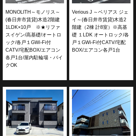
MONOLITH～モノリス～
Verious J ～ベリアス ジェ
(春日井市賃貸)木造2階建
イ～(春日井市賃貸)木造2
1LDK×10戸 ※★リファ
階建（2棟 計8室）※高基
スイゲン/高基礎/オートロ
礎 １LDK オートロック/各
ック/各戸１GWi-Fi付
戸１GWi-Fi付CATV/宅配
CATV/宅配BOX/エアコン
BOX/エアコン各戸1台
各戸1台/屋内駐輪場・バイ
クOK