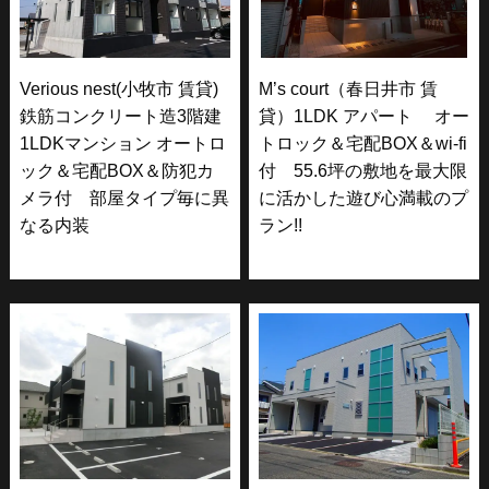
Verious nest(小牧市 賃貸)
M’s court（春日井市 賃
鉄筋コンクリート造3階建
貸）1LDK アパート オー
1LDKマンション オートロ
トロック＆宅配BOX＆wi-fi
ック＆宅配BOX＆防犯カ
付 55.6坪の敷地を最大限
メラ付 部屋タイプ毎に異
に活かした遊び心満載のプ
なる内装
ラン!!