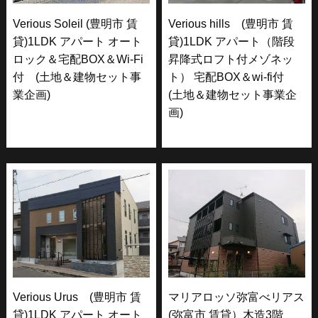
Verious Soleil (豊明市 賃
Verious hills (豊明市 賃
貸)1LDK アパート オート
貸)1LDK アパート（階段
ロック＆宅配BOX＆Wi-Fi
昇降式ロフト付メゾネッ
付 (土地＆建物セット事
ト） 宅配BOX＆wi-fi付
業企画)
(土地＆建物セット事業企
画)
Verious Urus (豊明市 賃
マリアロッソ弥富べリアス
貸)1LDK アパート オート
(弥富市 賃貸）木造3階