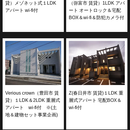
貸）メゾネット式１LDK
（弥富市 賃貸）1LDK アパ
アパート wi-fi付
ート オートロック＆宅配
BOX＆wi-fi＆防犯カメラ付
Verious crown（豊田市 賃
Z(春日井市 賃貸)１LDK 重
貸）１LDK＆2LDK 重層式
層式アパート 宅配BOX＆
アパート wi-fi付 ※(土
wi-fi付
地＆建物セット事業企画)