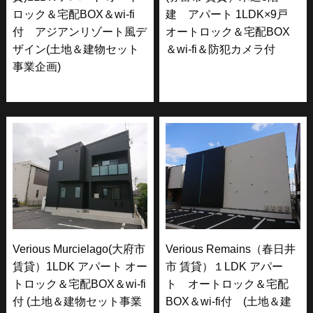
ロック＆宅配BOX＆wi-fi
建 アパート 1LDK×9戸
付 アジアンリゾート風デ
オートロック＆宅配BOX
ザイン(土地＆建物セット
＆wi-fi＆防犯カメラ付
事業企画)
Verious Murcielago(大府市
Verious Remains（春日井
賃貸）1LDK アパート オー
市 賃貸）１LDK アパー
トロック＆宅配BOX＆wi-fi
ト オートロック＆宅配
付 (土地＆建物セット事業
BOX＆wi-fi付 (土地＆建