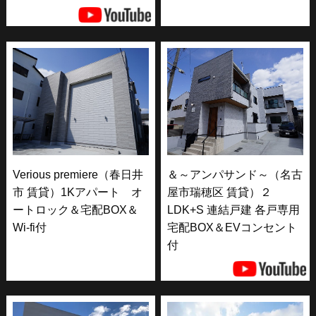
Verious premiere（春日井
＆～アンパサンド～（名古
市 賃貸）1Kアパート オ
屋市瑞穂区 賃貸）２
ートロック＆宅配BOX＆
LDK+S 連結戸建 各戸専用
Wi-fi付
宅配BOX＆EVコンセント
付