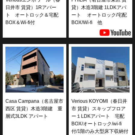
日井市 賃貸）1Rアパー
貸）木造3階建 1LDKアパ
ト オートロック＆宅配
ート オートロック/宅配
BOX＆Wi-fi付
BOX/Wi-fi 他
Casa Campana（名古屋市
Verious KOYOMI（春日井
西区 賃貸）木造3階建 重
市 賃貸）スキップフロア
層式3LDK アパート
ー１LDKアパート 宅配
BOX/オートロック/wi-fi
付/1階のみ大型床下収納付