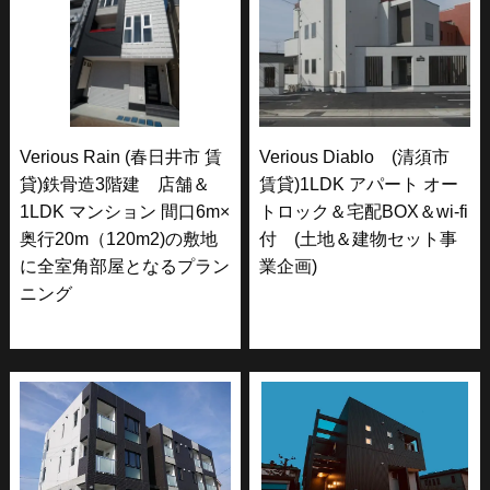
Verious Rain (春日井市 賃
Verious Diablo (清須市
貸)鉄骨造3階建 店舗＆
賃貸)1LDK アパート オー
1LDK マンション 間口6m×
トロック＆宅配BOX＆wi-fi
奥行20m（120m2)の敷地
付 (土地＆建物セット事
に全室角部屋となるプラン
業企画)
ニング