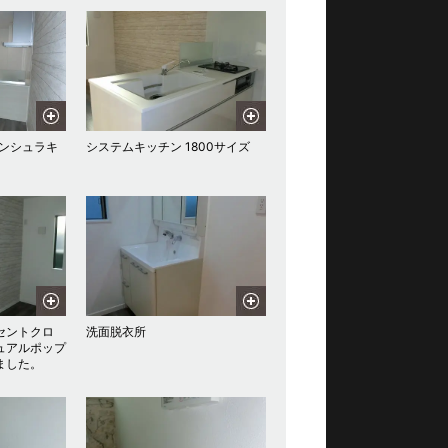
ニンシュラキ
システムキッチン 1800サイズ
セントクロ
洗面脱衣所
ュアルポップ
ました。