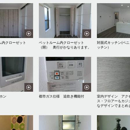
ム内クローゼット
ベットルーム内クローゼット
対面式キッチン(ペ
（開） 奥行がかなりあります。
ッチン）
ホン
都市ガス仕様 追炊き機能付
室内デザイン アク
ス・フロアーもカジ
なデザインでまとめ