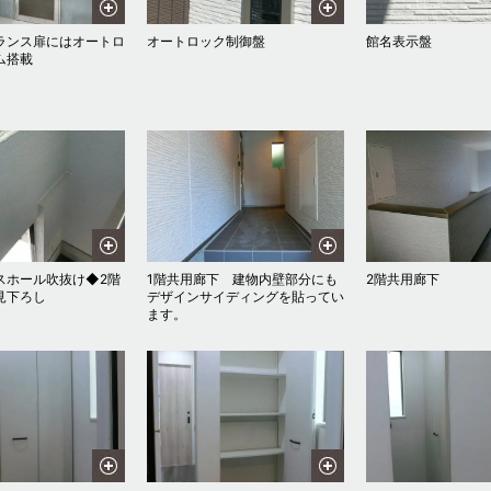
ランス扉にはオートロ
オートロック制御盤
館名表示盤
ム搭載
スホール吹抜け◆2階
1階共用廊下 建物内壁部分にも
2階共用廊下
見下ろし
デザインサイディングを貼ってい
ます。