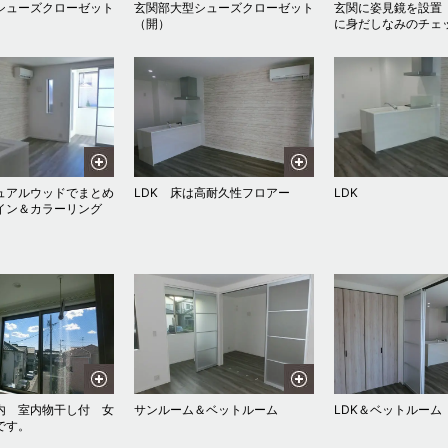
シューズクローゼット
玄関部大型シューズクローゼット
玄関に姿見鏡を設置
（開）
に身だしなみのチェ
ジュアルウッドでまとめ
LDK 床は高耐久性フロアー
LDK
イン＆カラーリング
内 室内物干し付 女
サンルーム＆ベットルーム
LDK＆ベットルーム
です。