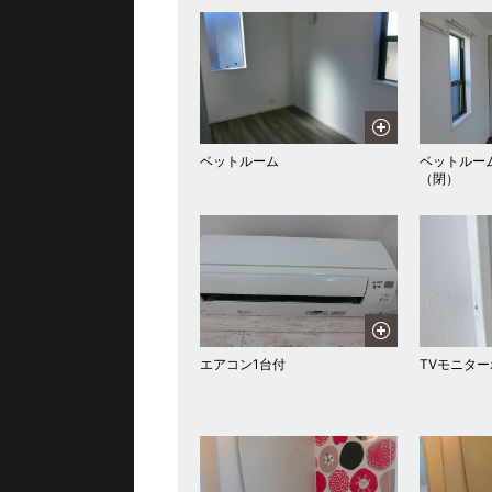
ベットルーム
ベットルー
（閉）
エアコン1台付
TVモニター