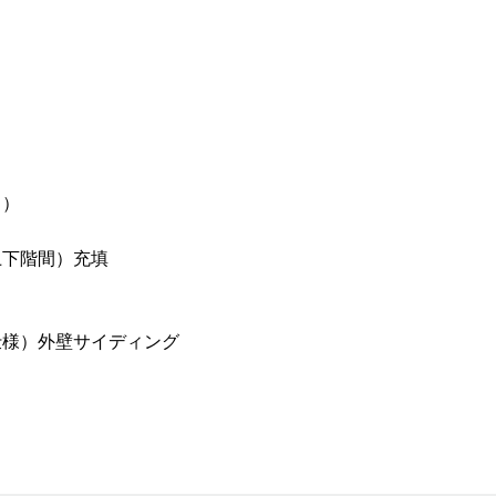
り）
上下階間）充填
仕様）外壁サイディング