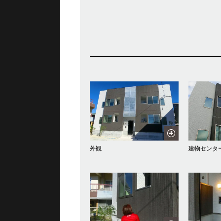
外観
建物センタ