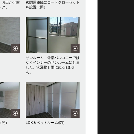
 お出かけ前
玄関通路脇にコートクローゼット
ック。
を設置（閉）
サンルーム 外部バルコニーでは
なくインナーのサンルームにしま
した。洗濯物も雨にぬKれませ
ん。
（開）
LDK＆ベットルーム(閉）