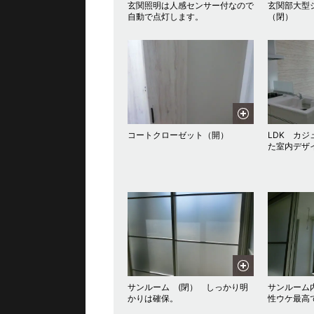
玄関照明は人感センサー付なので
玄関部大型
自動で点灯します。
（閉）
コートクローゼット（開）
LDK カ
た室内デザ
サンルーム (閉） しっかり明
サンルーム
かりは確保。
性ウケ最高