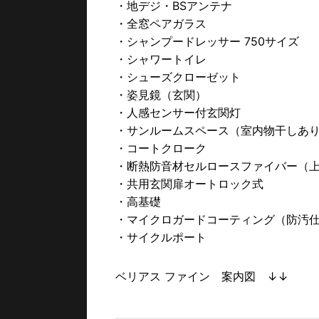
・地デジ・BSアンテナ
・全窓ペアガラス
・シャンプードレッサー 750サイズ
・シャワートイレ
・シューズクローゼット
・姿見鏡（玄関）
・人感センサー付玄関灯
・サンルームスペース（室内物干しあ
・コートクローク
・断熱防音材セルロースファイバー（
・共用玄関扉オートロック式
・高基礎
・マイクロガードコーティング（防汚
・サイクルポート
ベリアス ファイン 案内図 ↓↓