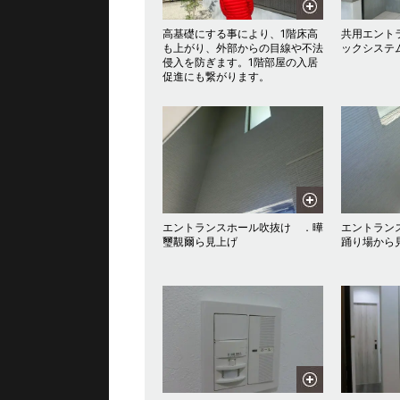
高基礎にする事により、1階床高
共用エント
も上がり、外部からの目線や不法
ックシステ
侵入を防ぎます。1階部屋の入居
促進にも繋がります。
エントランスホール吹抜け ．曄
エントラン
璽覯爾ら見上げ
踊り場から