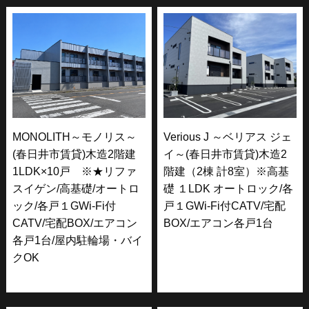
MONOLITH～モノリス～
Verious J ～ベリアス ジェ
(春日井市賃貸)木造2階建
イ～(春日井市賃貸)木造2
1LDK×10戸 ※★リファ
階建（2棟 計8室）※高基
スイゲン/高基礎/オートロ
礎 １LDK オートロック/各
ック/各戸１GWi-Fi付
戸１GWi-Fi付CATV/宅配
CATV/宅配BOX/エアコン
BOX/エアコン各戸1台
各戸1台/屋内駐輪場・バイ
クOK