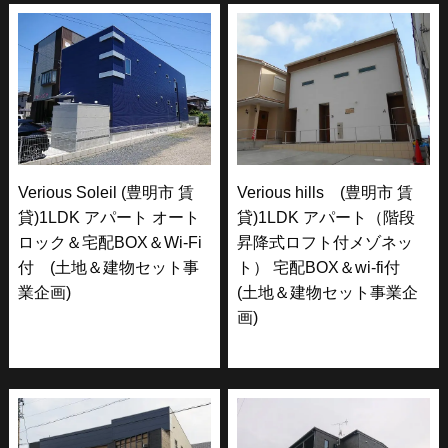
Verious Soleil (豊明市 賃
Verious hills (豊明市 賃
貸)1LDK アパート オート
貸)1LDK アパート（階段
ロック＆宅配BOX＆Wi-Fi
昇降式ロフト付メゾネッ
付 (土地＆建物セット事
ト） 宅配BOX＆wi-fi付
業企画)
(土地＆建物セット事業企
画)