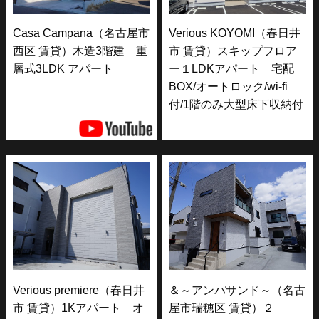
Casa Campana（名古屋市
Verious KOYOMI（春日井
西区 賃貸）木造3階建 重
市 賃貸）スキップフロア
層式3LDK アパート
ー１LDKアパート 宅配
BOX/オートロック/wi-fi
付/1階のみ大型床下収納付
Verious premiere（春日井
＆～アンパサンド～（名古
市 賃貸）1Kアパート オ
屋市瑞穂区 賃貸）２