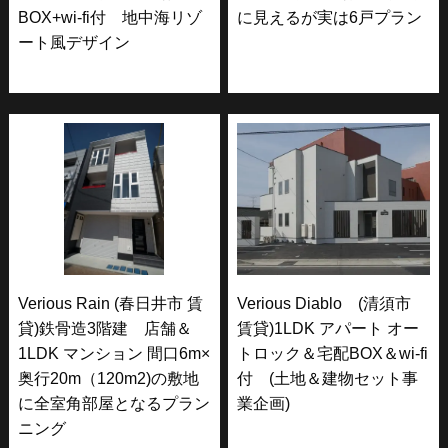
BOX+wi-fi付 地中海リゾ
に見えるが実は6戸プラン
ート風デザイン
Verious Rain (春日井市 賃
Verious Diablo (清須市
貸)鉄骨造3階建 店舗＆
賃貸)1LDK アパート オー
1LDK マンション 間口6m×
トロック＆宅配BOX＆wi-fi
奥行20m（120m2)の敷地
付 (土地＆建物セット事
に全室角部屋となるプラン
業企画)
ニング