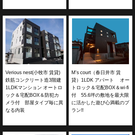
Verious nest(小牧市 賃貸)
M’s court（春日井市 賃
鉄筋コンクリート造3階建
貸）1LDK アパート オー
1LDKマンション オートロ
トロック＆宅配BOX＆wi-fi
ック＆宅配BOX＆防犯カ
付 55.6坪の敷地を最大限
メラ付 部屋タイプ毎に異
に活かした遊び心満載のプ
なる内装
ラン!!