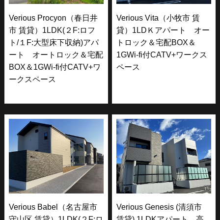
Verious Procyon（春日井
Verious Vita（小牧市 賃
市 賃貸）1LDK(２F:ロフ
貸）1LDＫアパート オー
ト/１F:大型床下収納)アパ
トロック＆宅配BOX＆
ート オートロック＆宅配
1GWi-fi付CATV+ワークス
BOX＆1GWi-fi付CATV+ワ
ペース
ークスペース
Verious Babel（名古屋市
Verious Genesis (清須市
守山区 賃貸）1LDK(２F:ロ
賃貸) 1LDKアパート 高