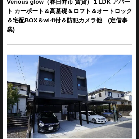
Verious glow（春日井市 賃貸）１LDK アパー
ト カーポート＆高基礎＆ロフト＆オートロック
＆宅配BOX＆wi-fi付＆防犯カメラ他 (定借事
業)