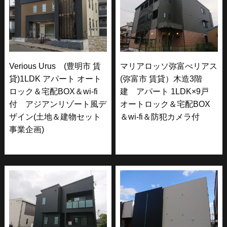
Verious Urus (豊明市 賃
マリアロッソ弥富べリアス
貸)1LDK アパート オート
(弥富市 賃貸）木造3階
ロック＆宅配BOX＆wi-fi
建 アパート 1LDK×9戸
付 アジアンリゾート風デ
オートロック＆宅配BOX
ザイン(土地＆建物セット
＆wi-fi＆防犯カメラ付
事業企画)