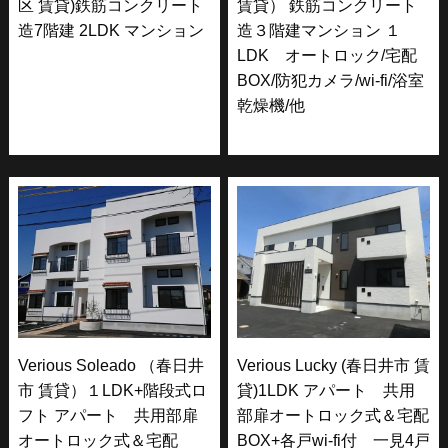
区 賃貸)鉄筋コンクリート
賃貸） 鉄筋コンクリート
造7階建 2LDK マンション
造３階建マンション １
LDK オートロック/宅配
BOX/防犯カメラ/wi-fi/浴室
乾燥機/他
Verious Soleado （春日井
Verious Lucky (春日井市 賃
市 賃貸）１LDK+階段式ロ
貸)1LDK アパート 共用
フト アパート 共用部扉
部扉オートロック式＆宅配
オートロック式＆宅配
BOX+各戸wi-fi付 一見4戸