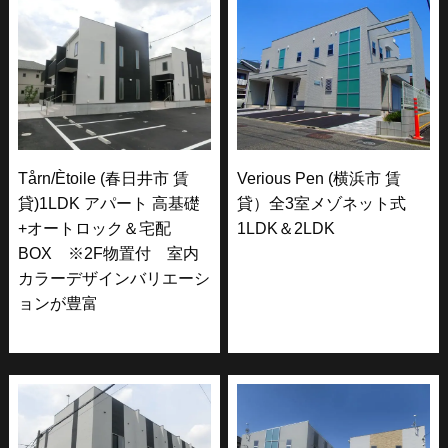
Tårn/Ètoile (春日井市 賃
Verious Pen (横浜市 賃
貸)1LDK アパート 高基礎
貸）全3室メゾネット式
+オートロック＆宅配
1LDK＆2LDK
BOX ※2F物置付 室内
カラーデザインバリエーシ
ョンが豊富