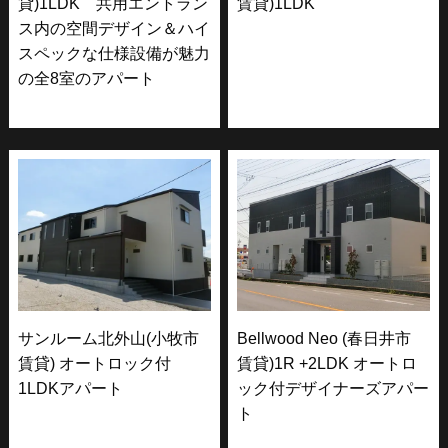
貸)1LDK 共用エントラン
賃貸)1LDK
ス内の空間デザイン＆ハイ
スペックな仕様設備が魅力
の全8室のアパート
サンルーム北外山(小牧市
Bellwood Neo (春日井市
賃貸) オートロック付
賃貸)1R +2LDK オートロ
1LDKアパート
ック付デザイナーズアパー
ト