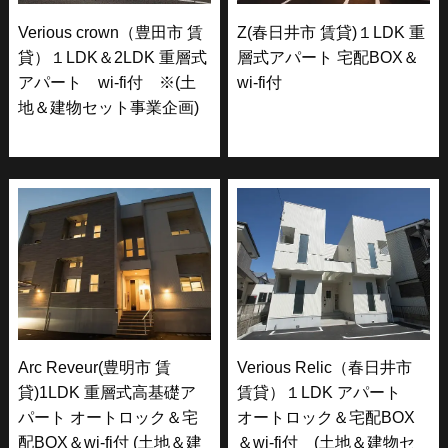
Verious crown（豊田市 賃
Z(春日井市 賃貸)１LDK 重
貸）１LDK＆2LDK 重層式
層式アパート 宅配BOX＆
アパート wi-fi付 ※(土
wi-fi付
地＆建物セット事業企画)
Arc Reveur(豊明市 賃
Verious Relic（春日井市
貸)1LDK 重層式高基礎ア
賃貸）１LDK アパート
パート オートロック＆宅
オートロック＆宅配BOX
配BOX＆wi-fi付 (土地＆建
＆wi-fi付 (土地＆建物セ