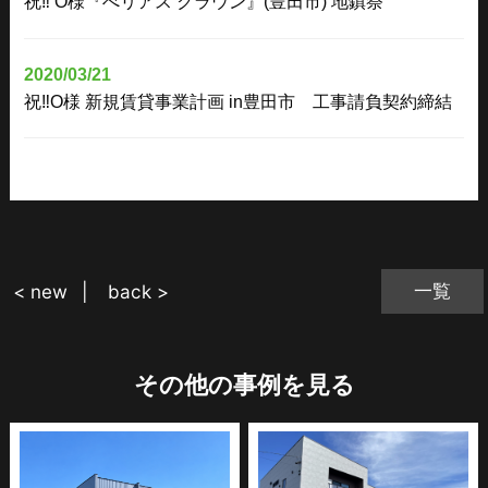
祝‼ O様『べリアス クラウン』(豊田市) 地鎮祭
2020/03/21
祝‼O様 新規賃貸事業計画 in豊田市 工事請負契約締結
一覧
< new
back >
その他の事例を見る