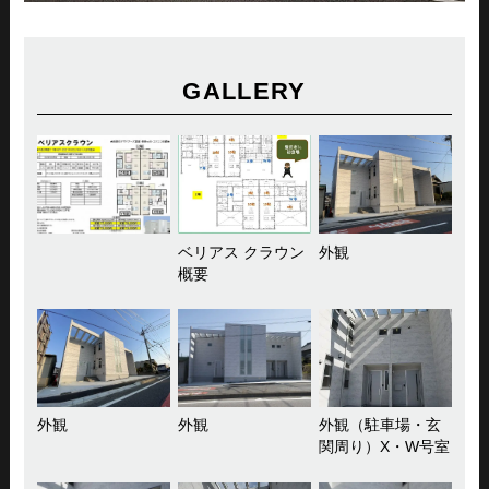
GALLERY
ベリアス クラウン
外観
概要
外観
外観
外観（駐車場・玄
関周り）X・W号室