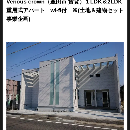
Verious crown（豊田市 賃貸）１LDK＆2LDK
重層式アパート wi-fi付 ※(土地＆建物セット
事業企画)