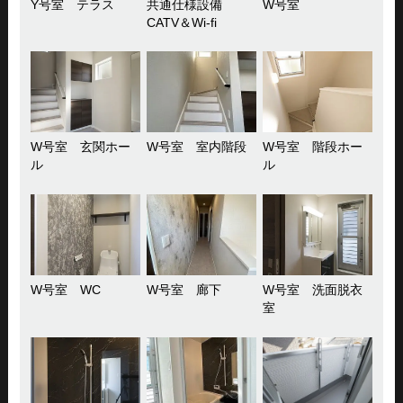
Y号室 テラス
共通仕様設備
W号室
CATV＆Wi-fi
W号室 玄関ホー
W号室 室内階段
W号室 階段ホー
ル
ル
W号室 WC
W号室 廊下
W号室 洗面脱衣
室