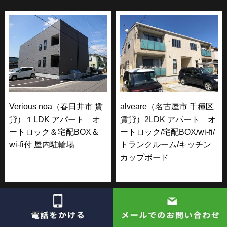
Verious noa（春日井市 賃
alveare（名古屋市 千種区
貸）１LDK アパート オ
賃貸）2LDK アパート オ
ートロック＆宅配BOX＆
ートロック/宅配BOX/wi-fi/
wi-fi付 屋内駐輪場
トランクルーム/キッチン
カップボード