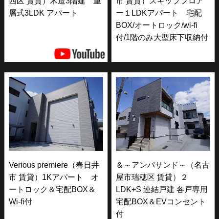
西区 賃貸）木造3階建 重
市 賃貸）スキップフロア
層式3LDK アパート
ー１LDKアパート 宅配
BOX/オートロック/wi-fi
付/1階のみ大型床下収納付
Verious premiere（春日井
＆～アンパサンド～（名古
市 賃貸）1Kアパート オ
屋市瑞穂区 賃貸）２
ートロック＆宅配BOX＆
LDK+S 連結戸建 各戸専用
Wi-fi付
宅配BOX＆EVコンセント
付