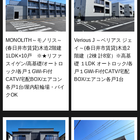
MONOLITH～モノリス～
Verious J ～ベリアス ジェ
(春日井市賃貸)木造2階建
イ～(春日井市賃貸)木造2
1LDK×10戸 ※★リファ
階建（2棟 計8室）※高基
スイゲン/高基礎/オートロ
礎 １LDK オートロック/各
ック/各戸１GWi-Fi付
戸１GWi-Fi付CATV/宅配
CATV/宅配BOX/エアコン
BOX/エアコン各戸1台
各戸1台/屋内駐輪場・バイ
クOK