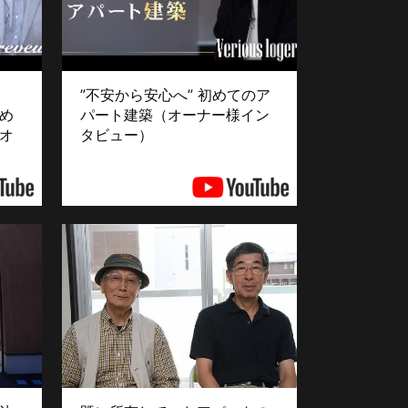
”不安から安心へ” 初めてのア
め
パート建築（オーナー様イン
オ
タビュー）