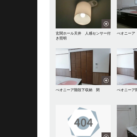
玄関ホール天井 人感センサー付
ぺオニーア
き照明
ぺオニーア階段下収納 閉
ぺオニーア