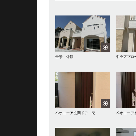
全景 外観
中央アプロ
ペオニーア玄関ドア 閉
ペオニーア