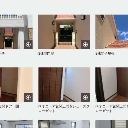
ーチ
2棟間門扉
2棟間子屋根
玄関ドア 開
ペオニーア玄関土間＆シューズク
ペオニーア玄関土間
ローゼット
ローゼット