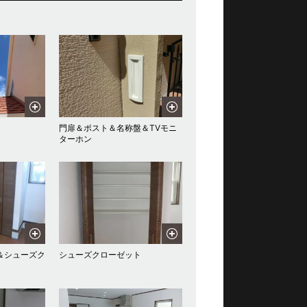
門扉＆ポスト＆名称盤＆TVモニ
ターホン
＆シューズク
シューズクローゼット