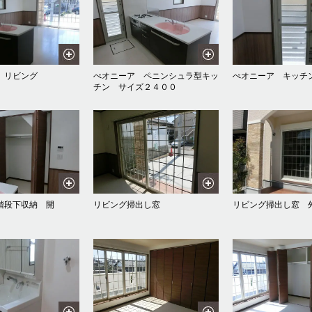
 リビング
ぺオニーア ペニンシュラ型キッ
ぺオニーア キッチ
チン サイズ２４００
階段下収納 開
リビング掃出し窓
リビング掃出し窓 