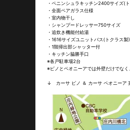
・ペニンシュラキッチン2400サイズ(ト
・全面ペアガラス仕様
・室内物干し
・シャンプードレッサー750サイズ
・追炊き機能付給湯
・1616サイズユニットバス(トクラス製
・1階掃出部シャッター付
・キッチン脇勝手口
※各戸駐車場2台
※ピノとペオニーアでは外壁だけでなく
↓ カーサ ピノ ＆ カーサ ペオニーア