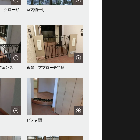
間 クローゼ
室内物干し
フェンス
夜景 アプローチ門扉
ピノ玄関