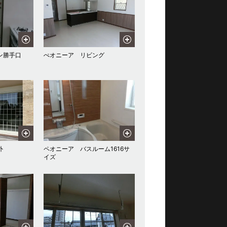
ン勝手口
ぺオニーア リビング
外
ペオニーア バスルーム1616サ
イズ