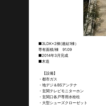
■3LDK×2棟(連結1棟）
専有面積/棟 91.09
■2014年3月完成
■木造
【設備】
・都市ガス
・地デジ＆BSアンテナ
・玄関テレビモニターホン
・玄関口各戸専用水栓柱
・大型シューズクローゼット