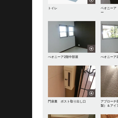
トイレ
ペオニーア
ー
ぺオニーア2階中部屋
ぺオニーア
門扉裏 ポスト取り出し口
アプローチ
製）＆アイ