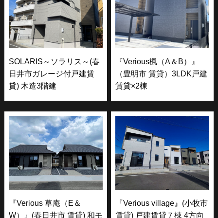
SOLARIS～ソラリス～(春
『Verious楓（A＆B）』
日井市ガレージ付戸建賃
（豊明市 賃貸）3LDK戸建
貸) 木造3階建
賃貸×2棟
『Verious 草庵（E＆
『Verious village』(小牧市
W）』(春日井市 賃貸) 和モ
賃貸) 戸建賃貸７棟 4方向