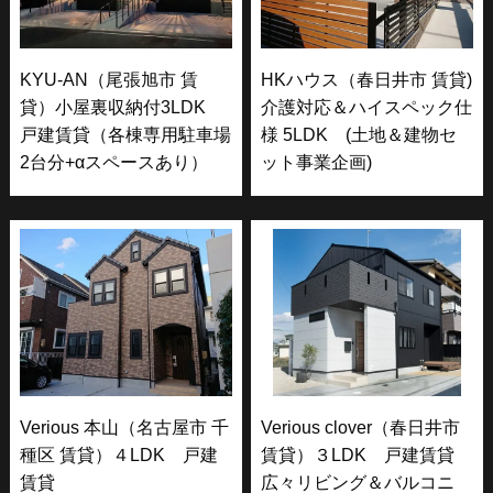
KYU-AN（尾張旭市 賃
HKハウス（春日井市 賃貸)
貸）小屋裏収納付3LDK
介護対応＆ハイスペック仕
戸建賃貸（各棟専用駐車場
様 5LDK (土地＆建物セ
2台分+αスペースあり）
ット事業企画)
Verious 本山（名古屋市 千
Verious clover（春日井市
種区 賃貸）４LDK 戸建
賃貸）３LDK 戸建賃貸
賃貸
広々リビング＆バルコニ