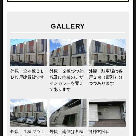
GALLERY
外観 全４棟２Ｌ
外観 ２棟づつ外
外観 駐車場は各
ＤＫ戸建賃貸です
観及び内装のデザ
戸２台（縦列）分
インカラーを変え
づつあります
てあります
外観 １棟づつ土
外観 南側は各棟
各棟玄関口