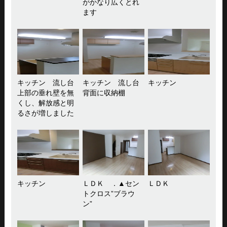
がかなり広くとれ
ます
キッチン 流し台
キッチン 流し台
キッチン
上部の垂れ壁を無
背面に収納棚
くし、解放感と明
るさが増しました
キッチン
ＬＤＫ ．▲セン
ＬＤＫ
トクロス”ブラウ
ン”