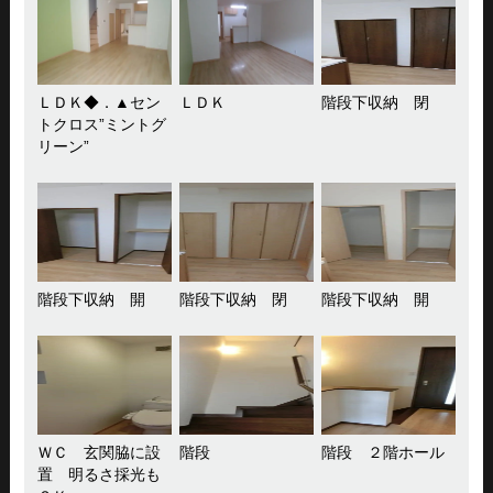
ＬＤＫ◆．▲セン
ＬＤＫ
階段下収納 閉
トクロス”ミントグ
リーン”
階段下収納 開
階段下収納 閉
階段下収納 開
ＷＣ 玄関脇に設
階段
階段 ２階ホール
置 明るさ採光も