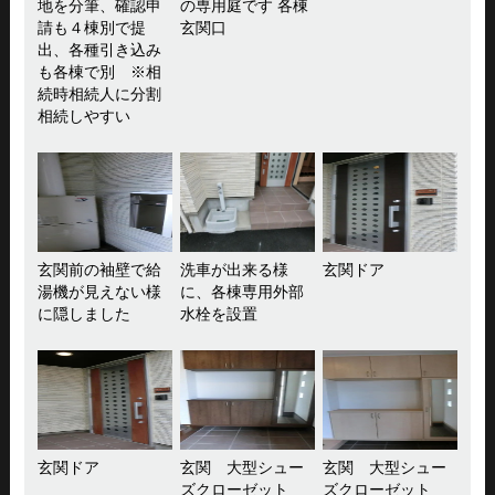
地を分筆、確認申
の専用庭です 各棟
請も４棟別で提
玄関口
出、各種引き込み
も各棟で別 ※相
続時相続人に分割
相続しやすい
玄関前の袖壁で給
洗車が出来る様
玄関ドア
湯機が見えない様
に、各棟専用外部
に隠しました
水栓を設置
玄関ドア
玄関 大型シュー
玄関 大型シュー
ズクローゼット
ズクローゼット