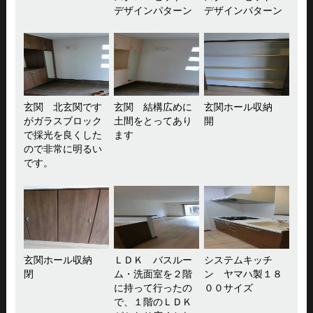
デザインパターン
デザインパターン
玄関 北玄関です
玄関 結構広めに
玄関ホール収納
がガラスブロック
土間をとってあり
開
で採光を良くした
ます
ので非常に明るい
です。
玄関ホール収納
ＬＤＫ バスルー
システムキッチ
閉
ム・洗面室を２階
ン ヤマハ製１８
に持って行ったの
００サイズ
で、１階のＬＤＫ