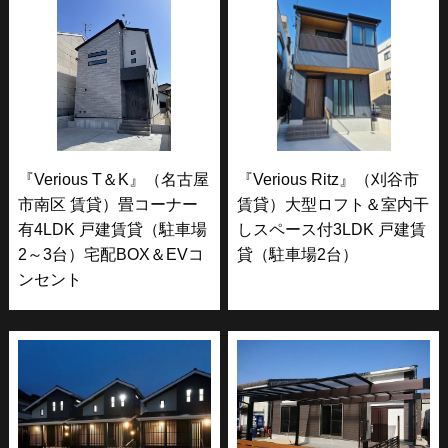
『Verious T＆K』（名古屋
『Verious Ritz』（刈谷市
市南区 賃貸）畳コーナー
賃貸）大型ロフト＆室内干
有4LDK 戸建賃貸（駐車場
しスペース付3LDK 戸建賃
2～3台）宅配BOX＆EVコ
貸（駐車場2台）
ンセント