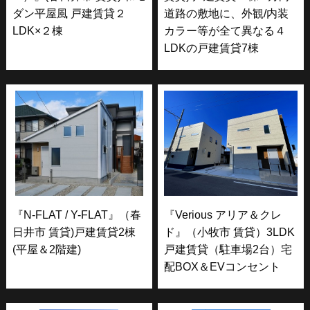
ダン平屋風 戸建賃貸２
道路の敷地に、外観/内装
LDK×２棟
カラー等が全て異なる４
LDKの戸建賃貸7棟
『N-FLAT / Y-FLAT』（春
『Verious アリア＆クレ
日井市 賃貸)戸建賃貸2棟
ド』（小牧市 賃貸）3LDK
(平屋＆2階建)
戸建賃貸（駐車場2台）宅
配BOX＆EVコンセント