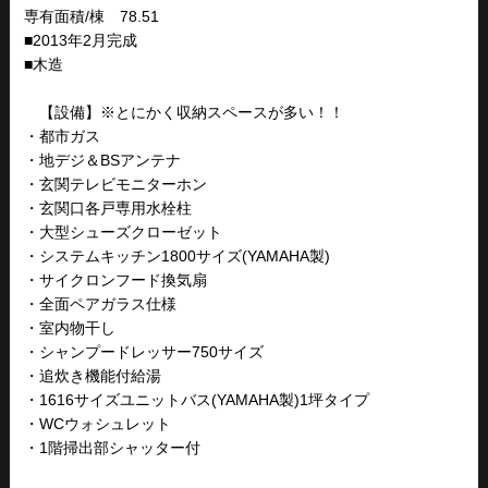
専有面積/棟 78.51
■2013年2月完成
■木造
【設備】※とにかく収納スペースが多い！！
・都市ガス
・地デジ＆BSアンテナ
・玄関テレビモニターホン
・玄関口各戸専用水栓柱
・大型シューズクローゼット
・システムキッチン1800サイズ(YAMAHA製)
・サイクロンフード換気扇
・全面ペアガラス仕様
・室内物干し
・シャンプードレッサー750サイズ
・追炊き機能付給湯
・1616サイズユニットバス(YAMAHA製)1坪タイプ
・WCウォシュレット
・1階掃出部シャッター付